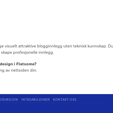
age visuelt attraktive blogginnlegg uten teknisk kunnskap. 
å skape profesjonelle innlegg.
 design i Flatsome?
ing av nettsiden din.
ODUKSJON
INTEGRASJONER
KONTAKT OSS